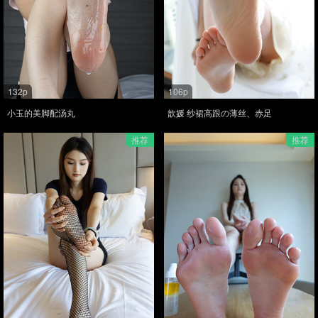
132p
106p
小玉的美脚配汤丸
歆媛 纱裙高跟の薄丝、赤足
推荐
推荐